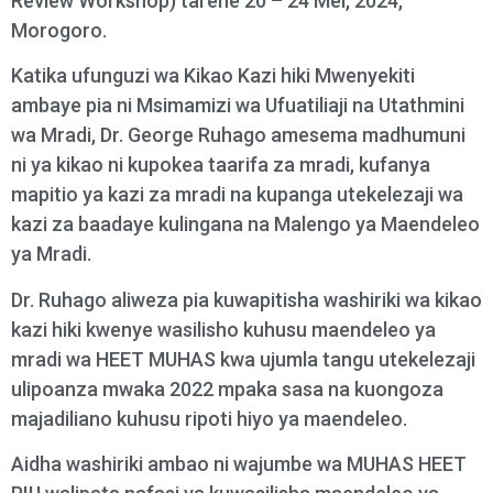
Review Workshop) tarehe 20 – 24 Mei, 2024,
Morogoro.
Katika ufunguzi wa Kikao Kazi hiki Mwenyekiti
ambaye pia ni Msimamizi wa Ufuatiliaji na Utathmini
wa Mradi, Dr. George Ruhago amesema madhumuni
ni ya kikao ni kupokea taarifa za mradi, kufanya
mapitio ya kazi za mradi na kupanga utekelezaji wa
kazi za baadaye kulingana na Malengo ya Maendeleo
ya Mradi.
Dr. Ruhago aliweza pia kuwapitisha washiriki wa kikao
kazi hiki kwenye wasilisho kuhusu maendeleo ya
mradi wa HEET MUHAS kwa ujumla tangu utekelezaji
ulipoanza mwaka 2022 mpaka sasa na kuongoza
majadiliano kuhusu ripoti hiyo ya maendeleo.
Aidha washiriki ambao ni wajumbe wa MUHAS HEET