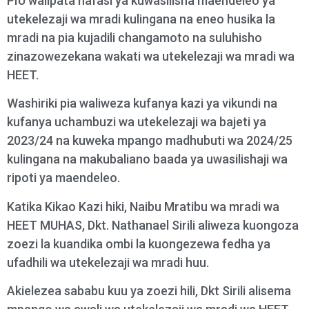
PIU walipata nafasi ya kuwasilisha maendeleo ya
utekelezaji wa mradi kulingana na eneo husika la
mradi na pia kujadili changamoto na suluhisho
zinazowezekana wakati wa utekelezaji wa mradi wa
HEET.
Washiriki pia waliweza kufanya kazi ya vikundi na
kufanya uchambuzi wa utekelezaji wa bajeti ya
2023/24 na kuweka mpango madhubuti wa 2024/25
kulingana na makubaliano baada ya uwasilishaji wa
ripoti ya maendeleo.
Katika Kikao Kazi hiki, Naibu Mratibu wa mradi wa
HEET MUHAS, Dkt. Nathanael Sirili aliweza kuongoza
zoezi la kuandika ombi la kuongezewa fedha ya
ufadhili wa utekelezaji wa mradi huu.
Akielezea sababu kuu ya zoezi hili, Dkt Sirili alisema