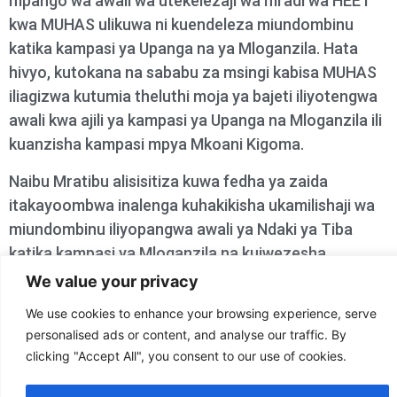
mpango wa awali wa utekelezaji wa mradi wa HEET
kwa MUHAS ulikuwa ni kuendeleza miundombinu
katika kampasi ya Upanga na ya Mloganzila. Hata
hivyo, kutokana na sababu za msingi kabisa MUHAS
iliagizwa kutumia theluthi moja ya bajeti iliyotengwa
awali kwa ajili ya kampasi ya Upanga na Mloganzila ili
kuanzisha kampasi mpya Mkoani Kigoma.
Naibu Mratibu alisisitiza kuwa fedha ya zaida
itakayoombwa inalenga kuhakikisha ukamilishaji wa
miundombinu iliyopangwa awali ya Ndaki ya Tiba
katika kampasi ya Mloganzila na kuiwezesha
kampasi ya Kigoma inayoanzishwa kuweza kufanya
We value your privacy
kazi kama inavotarajiwa.
We use cookies to enhance your browsing experience, serve
personalised ads or content, and analyse our traffic. By
June 18, 2024
clicking "Accept All", you consent to our use of cookies.
Facebook
Twitter