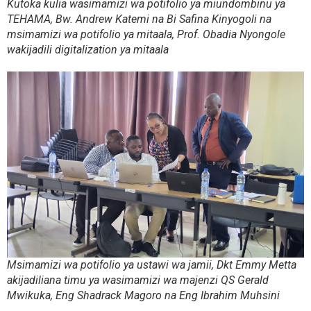
Kutoka kulia wasimamizi wa potifolio ya miundombinu ya
TEHAMA, Bw. Andrew Katemi na Bi Safina Kinyogoli na
msimamizi wa potifolio ya mitaala, Prof. Obadia Nyongole
wakijadili digitalization ya mitaala
Msimamizi wa potifolio ya ustawi wa jamii, Dkt Emmy Metta
akijadiliana timu ya wasimamizi wa majenzi QS Gerald
Mwikuka, Eng Shadrack Magoro na Eng Ibrahim Muhsini