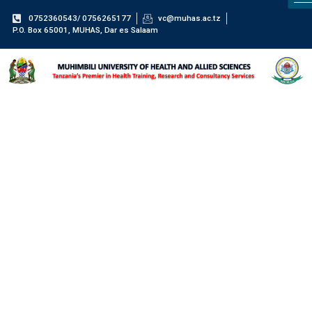
0752360543/ 0756265177
vc@muhas.ac.tz
P.O. Box 65001, MUHAS, Dar es Salaam